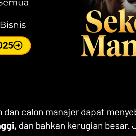
 Semua
Bisnis
025
m dan calon manajer dapat meny
nggi,
dan bahkan kerugian besar. 