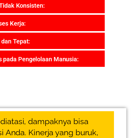
Tidak Konsisten:
es Kerja:
 dan Tepat:
 pada Pengelolaan Manusia:
 diatasi, dampaknya bisa
i Anda. Kinerja yang buruk,