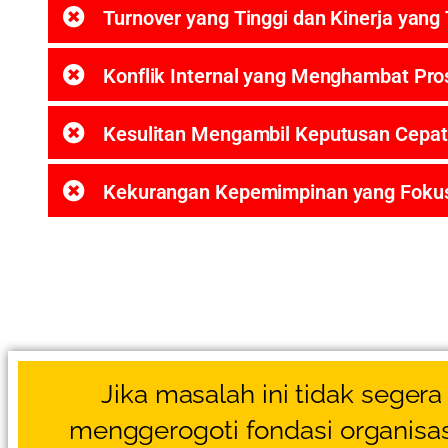
Turnover yang Tinggi dan Kinerja yang 
Konflik Internal yang Menghambat Pros
Kesulitan Mengambil Keputusan Cepat
Kekurangan Kepemimpinan yang Fokus
Jika masalah ini tidak segera
menggerogoti fondasi organisas