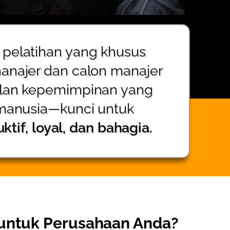
pelatihan yang khusus
najer dan calon manajer
Cara
an kepemimpinan yang
manusia—kunci untuk
tif, loyal, dan bahagia.
 untuk Perusahaan Anda?