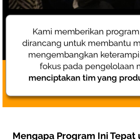
Kami memberikan program 
dirancang untuk membantu ma
Ada 2 
mengembangkan keterampil
fokus pada pengelolaan 
menciptakan tim yang produk
Mengapa Program Ini Tepat