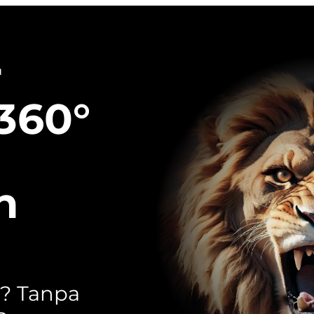
r
360°
n
t? Tanpa