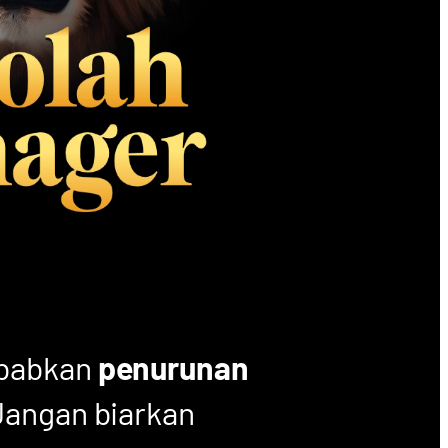
ebabkan
penurunan
Jangan biarkan