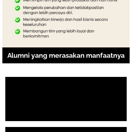
Alumni yang merasakan manfaatnya