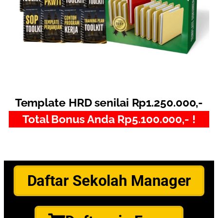
Template HRD senilai Rp1.250.000,-
Total Bonus Anda Rp5.100.000,- !
Daftar Sekolah Manager