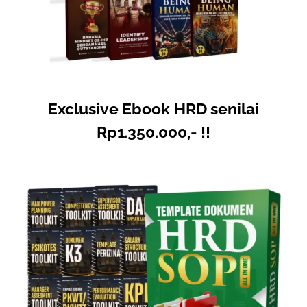
Exclusive Ebook HRD senilai
Rp1.350.000,- !!