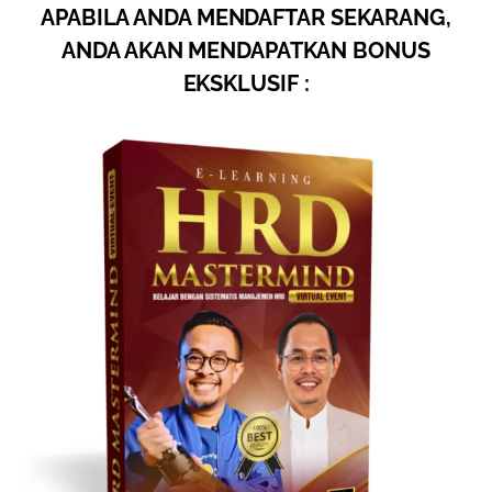
APABILA ANDA MENDAFTAR SEKARANG,
ANDA AKAN MENDAPATKAN BONUS
EKSKLUSIF :