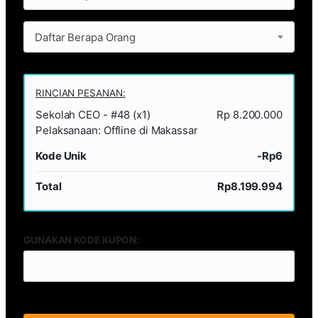
Daftar Berapa Orang
RINCIAN PESANAN:
Sekolah CEO - #48 (x1)
Rp 8.200.000
Pelaksanaan: Offline di Makassar
Kode Unik
-Rp6
Total
Rp8.199.994
GUNAKAN KODE KUPON: