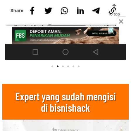
Expert yang sudah mengisi
di bisnishack