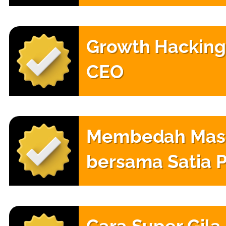
Growth Hacking
CEO
Membedah Massi
bersama Satia 