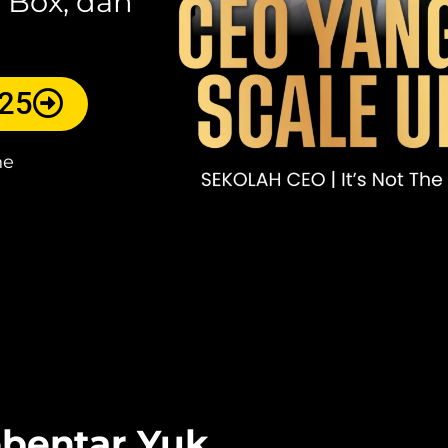
e Box, dan
025
ne
ebentar Yuk