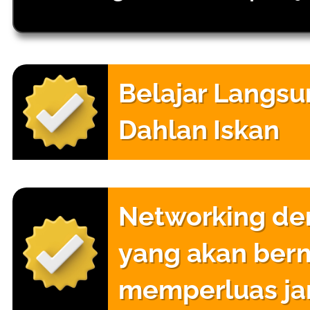
Belajar Langs
Dahlan Iskan
Networking de
yang akan ber
memperluas ja