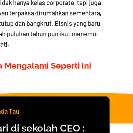
dak hanya kelas corporate, tapi juga
wan terpaksa dirumahkan sementara,
tutup dan bangkrut. Bisnis yang baru
udah puluhan tahun pun ikut menemui
ati.
 Mengalami Seperti Ini
nda Tau
ri di sekolah CEO :