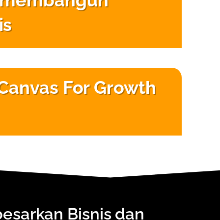
la membangun
is
 Canvas For Growth
sarkan Bisnis dan