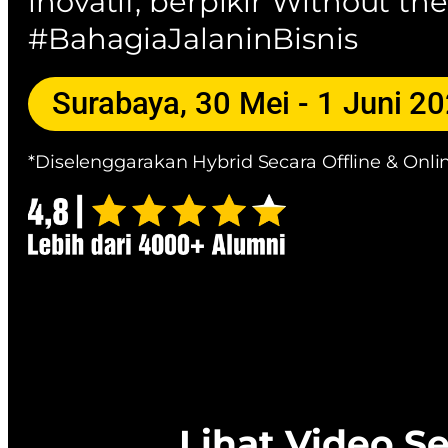
inovatif, berpikir Without th
#BahagiaJalaninBisnis
Surabaya, 30 Mei - 1 Juni 2
*Diselenggarakan Hybrid Secara Offline & Onli
Lihat Video S