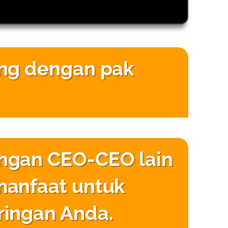
ung dengan pak
ngan CEO-CEO lain
manfaat untuk
ringan Anda.