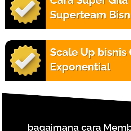
Cara Super Gi
Superteam Bisn
Scale Up bisnis
Exponential
bagaimana cara Membe