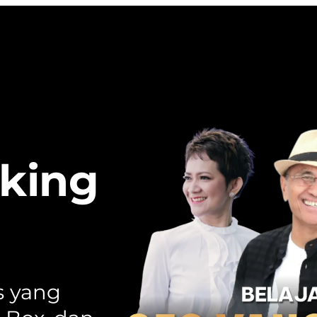
nking
s yang