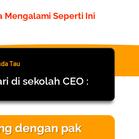
 Mengalami Seperti Ini
nda Tau
ri di sekolah CEO :
ung dengan pak