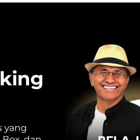
nking
s yang
e Box, dan