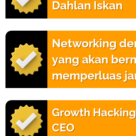
Dahlan Iskan
Networking de
yang akan ber
memperluas ja
Growth Hacking
CEO