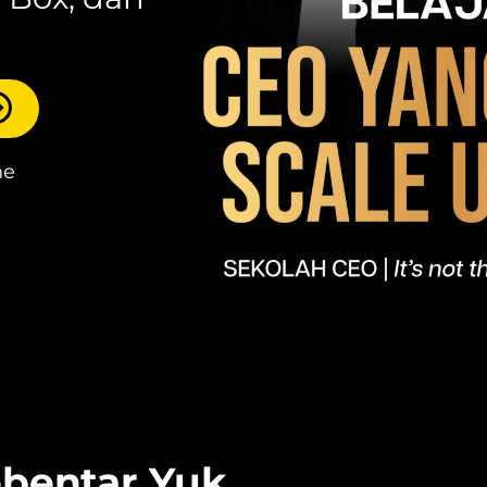
ne
ebentar Yuk