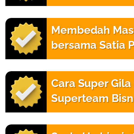
Membedah Massi
bersama Satia 
Cara Super Gi
Superteam Bisn