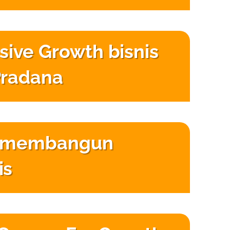
ve Growth bisnis
Pradana
la membangun
is