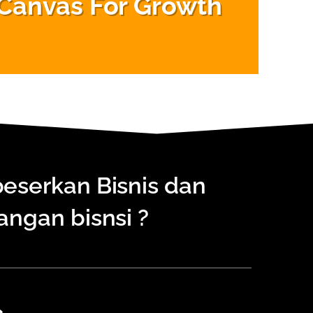
 Canvas For Growth
serkan Bisnis dan
ngan bisnsi ?