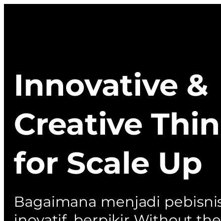
Innovative &
Creative Thi
for Scale Up
Bagaimana menjadi pebisni
inovatif, berpikir Without th